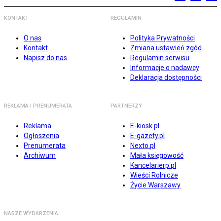
KONTAKT
REGULAMIN
O nas
Polityka Prywatności
Kontakt
Zmiana ustawień zgód
Napisz do nas
Regulamin serwisu
Informacje o nadawcy
Deklaracja dostępności
REKLAMA I PRENUMERATA
PARTNERZY
Reklama
E-kiosk.pl
Ogłoszenia
E-gazety.pl
Prenumerata
Nexto.pl
Archiwum
Mała księgowość
Kancelarierp.pl
Wieści Rolnicze
Życie Warszawy
NASZE WYDARZENIA