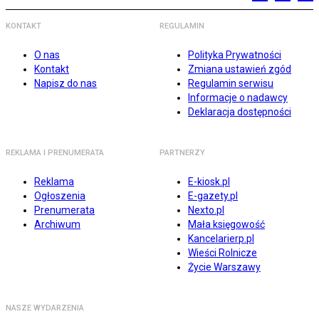
KONTAKT
REGULAMIN
O nas
Polityka Prywatności
Kontakt
Zmiana ustawień zgód
Napisz do nas
Regulamin serwisu
Informacje o nadawcy
Deklaracja dostępności
REKLAMA I PRENUMERATA
PARTNERZY
Reklama
E-kiosk.pl
Ogłoszenia
E-gazety.pl
Prenumerata
Nexto.pl
Archiwum
Mała księgowość
Kancelarierp.pl
Wieści Rolnicze
Życie Warszawy
NASZE WYDARZENIA