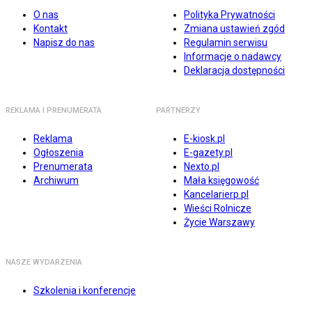
O nas
Polityka Prywatności
Kontakt
Zmiana ustawień zgód
Napisz do nas
Regulamin serwisu
Informacje o nadawcy
Deklaracja dostępności
REKLAMA I PRENUMERATA
PARTNERZY
Reklama
E-kiosk.pl
Ogłoszenia
E-gazety.pl
Prenumerata
Nexto.pl
Archiwum
Mała księgowość
Kancelarierp.pl
Wieści Rolnicze
Życie Warszawy
NASZE WYDARZENIA
Szkolenia i konferencje