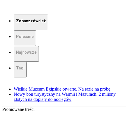
Zobacz również
Polecane
Najnowsze
Tagi
Wielkie Muzeum Egipskie otwarte. Na razie na próbę
Nowy bon turystyczny na Warmii i Mazurach. 2 miliony
złotych na dopłaty do noclegów
Promowane treści