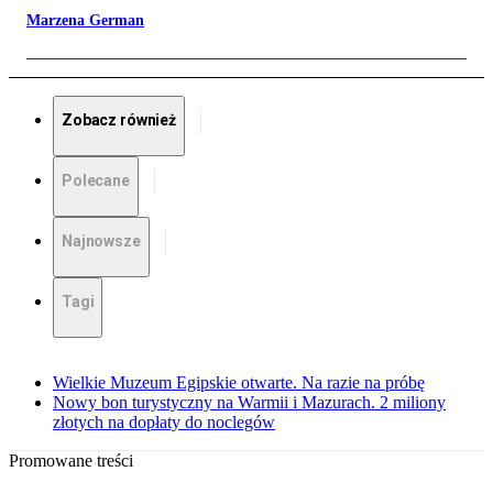
Marzena German
Zobacz również
Polecane
Najnowsze
Tagi
Wielkie Muzeum Egipskie otwarte. Na razie na próbę
Nowy bon turystyczny na Warmii i Mazurach. 2 miliony
złotych na dopłaty do noclegów
Promowane treści