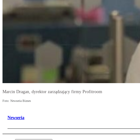
Marcin Dragan, dyrektor zarządzający firmy Profitroom
Foto: Newseria Biznes
Newseria