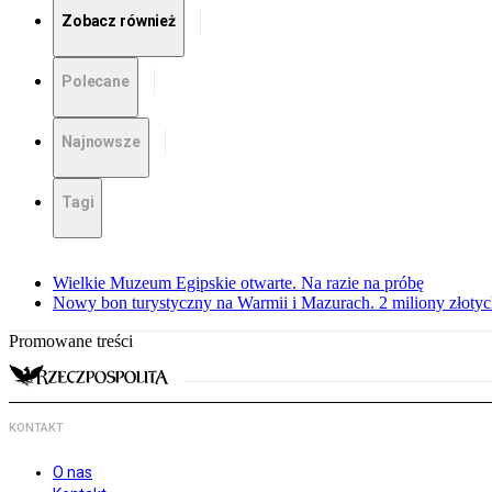
Zobacz również
Polecane
Najnowsze
Tagi
Wielkie Muzeum Egipskie otwarte. Na razie na próbę
Nowy bon turystyczny na Warmii i Mazurach. 2 miliony złoty
Promowane treści
KONTAKT
O nas