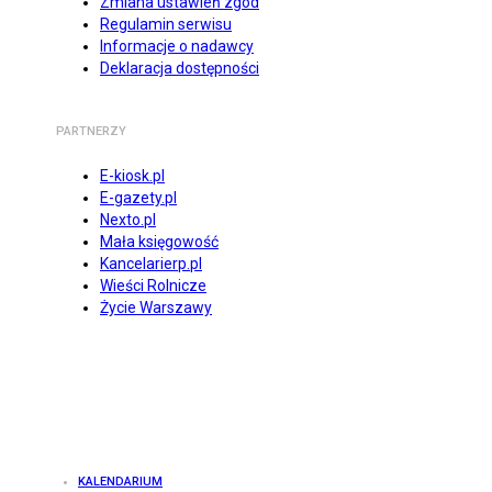
Zmiana ustawień zgód
Regulamin serwisu
Informacje o nadawcy
Deklaracja dostępności
PARTNERZY
E-kiosk.pl
E-gazety.pl
Nexto.pl
Mała księgowość
Kancelarierp.pl
Wieści Rolnicze
Życie Warszawy
KALENDARIUM