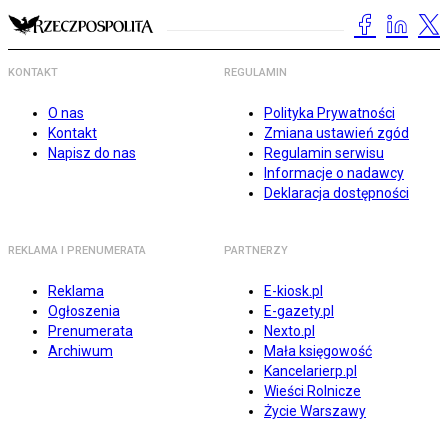
KONTAKT
REGULAMIN
O nas
Polityka Prywatności
Kontakt
Zmiana ustawień zgód
Napisz do nas
Regulamin serwisu
Informacje o nadawcy
Deklaracja dostępności
REKLAMA I PRENUMERATA
PARTNERZY
Reklama
E-kiosk.pl
Ogłoszenia
E-gazety.pl
Prenumerata
Nexto.pl
Archiwum
Mała księgowość
Kancelarierp.pl
Wieści Rolnicze
Życie Warszawy