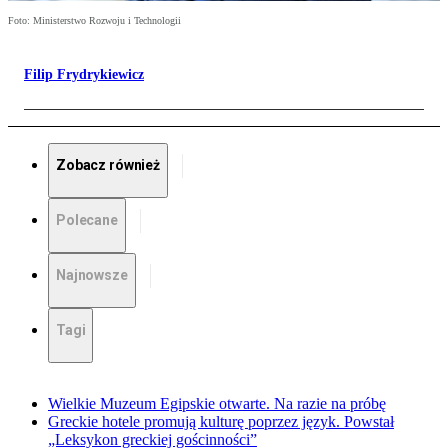
Foto: Ministerstwo Rozwoju i Technologii
Filip Frydrykiewicz
Zobacz również
Polecane
Najnowsze
Tagi
Wielkie Muzeum Egipskie otwarte. Na razie na próbę
Greckie hotele promują kulturę poprzez język. Powstał
„Leksykon greckiej gościnności”