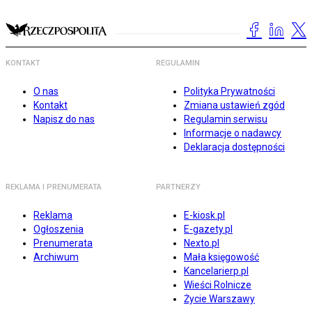
KONTAKT
REGULAMIN
O nas
Polityka Prywatności
Kontakt
Zmiana ustawień zgód
Napisz do nas
Regulamin serwisu
Informacje o nadawcy
Deklaracja dostępności
REKLAMA I PRENUMERATA
PARTNERZY
Reklama
E-kiosk.pl
Ogłoszenia
E-gazety.pl
Prenumerata
Nexto.pl
Archiwum
Mała księgowość
Kancelarierp.pl
Wieści Rolnicze
Życie Warszawy