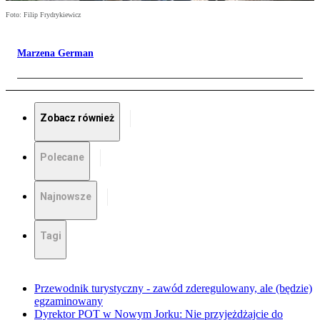
Foto: Filip Frydrykiewicz
Marzena German
Zobacz również
Polecane
Najnowsze
Tagi
Przewodnik turystyczny - zawód zderegulowany, ale (będzie)
egzaminowany
Dyrektor POT w Nowym Jorku: Nie przyjeżdżajcie do