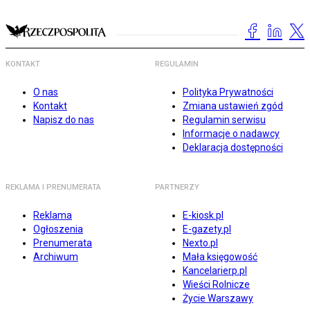
KONTAKT
REGULAMIN
O nas
Polityka Prywatności
Kontakt
Zmiana ustawień zgód
Napisz do nas
Regulamin serwisu
Informacje o nadawcy
Deklaracja dostępności
REKLAMA I PRENUMERATA
PARTNERZY
Reklama
E-kiosk.pl
Ogłoszenia
E-gazety.pl
Prenumerata
Nexto.pl
Archiwum
Mała księgowość
Kancelarierp.pl
Wieści Rolnicze
Życie Warszawy