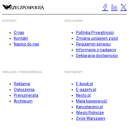
KONTAKT
REGULAMIN
O nas
Polityka Prywatności
Kontakt
Zmiana ustawień zgód
Napisz do nas
Regulamin serwisu
Informacje o nadawcy
Deklaracja dostępności
REKLAMA I PRENUMERATA
PARTNERZY
Reklama
E-kiosk.pl
Ogłoszenia
E-gazety.pl
Prenumerata
Nexto.pl
Archiwum
Mała księgowość
Kancelarierp.pl
Wieści Rolnicze
Życie Warszawy