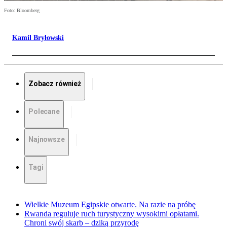
Foto: Bloomberg
Kamil Bryłowski
Zobacz również
Polecane
Najnowsze
Tagi
Wielkie Muzeum Egipskie otwarte. Na razie na próbę
Rwanda reguluje ruch turystyczny wysokimi opłatami.
Chroni swój skarb – dziką przyrodę