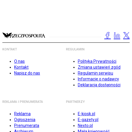
KONTAKT
REGULAMIN
O nas
Polityka Prywatności
Kontakt
Zmiana ustawień zgód
Napisz do nas
Regulamin serwisu
Informacje o nadawcy
Deklaracja dostępności
REKLAMA I PRENUMERATA
PARTNERZY
Reklama
E-kiosk.pl
Ogłoszenia
E-gazety.pl
Prenumerata
Nexto.pl
Archiwum
Mała księgowość