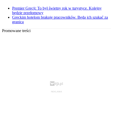
Premier Grecji: To był świetny rok w turystyce. Kolejny
będzie przełomowy
Greckim hotelom brakuje pracowników. Będą ich szukać za
granicą
Promowane treści