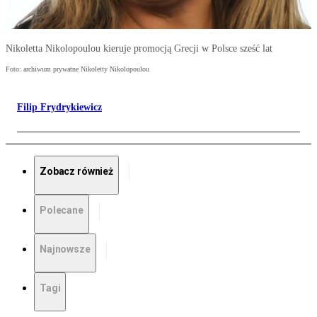
Nikoletta Nikolopoulou kieruje promocją Grecji w Polsce sześć lat
Foto: archiwum prywatne Nikoletty Nikolopoulou
Filip Frydrykiewicz
Zobacz również
Polecane
Najnowsze
Tagi