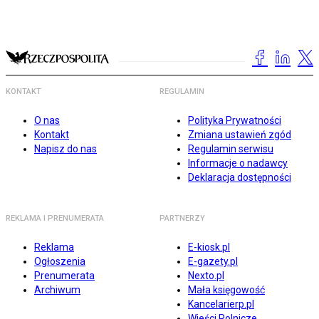
KONTAKT
REGULAMIN
O nas
Polityka Prywatności
Kontakt
Zmiana ustawień zgód
Napisz do nas
Regulamin serwisu
Informacje o nadawcy
Deklaracja dostępności
REKLAMA I PRENUMERATA
PARTNERZY
Reklama
E-kiosk.pl
Ogłoszenia
E-gazety.pl
Prenumerata
Nexto.pl
Archiwum
Mała księgowość
Kancelarierp.pl
Wieści Rolnicze