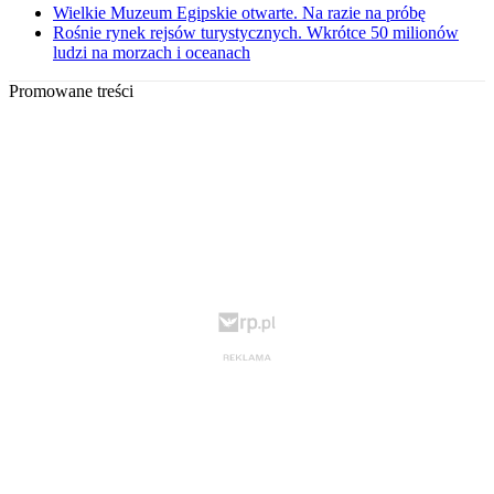
Wielkie Muzeum Egipskie otwarte. Na razie na próbę
Rośnie rynek rejsów turystycznych. Wkrótce 50 milionów
ludzi na morzach i oceanach
Promowane treści