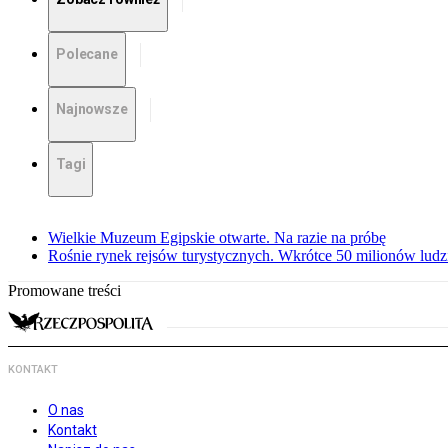
Polecane
Najnowsze
Tagi
Wielkie Muzeum Egipskie otwarte. Na razie na próbę
Rośnie rynek rejsów turystycznych. Wkrótce 50 milionów ludz
Promowane treści
KONTAKT
O nas
Kontakt