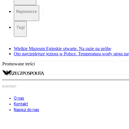
Najnowsze
Tagi
Wielkie Muzeum Egipskie otwarte. Na razie na próbę
Oto najcieplejsze jeziora w Polsce. Temperatura wody sięga na
Promowane treści
KONTAKT
O nas
Kontakt
Napisz do nas