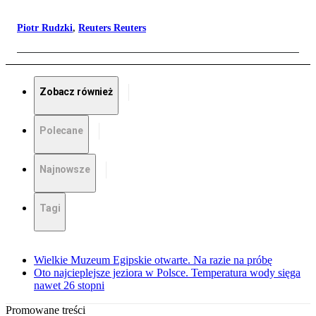
Piotr Rudzki
,
Reuters Reuters
Zobacz również
Polecane
Najnowsze
Tagi
Wielkie Muzeum Egipskie otwarte. Na razie na próbę
Oto najcieplejsze jeziora w Polsce. Temperatura wody sięga
nawet 26 stopni
Promowane treści