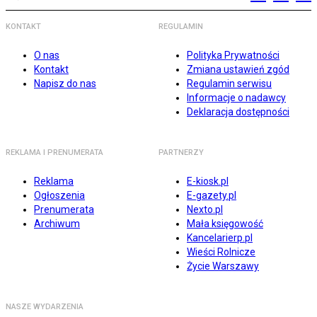
KONTAKT
REGULAMIN
O nas
Polityka Prywatności
Kontakt
Zmiana ustawień zgód
Napisz do nas
Regulamin serwisu
Informacje o nadawcy
Deklaracja dostępności
REKLAMA I PRENUMERATA
PARTNERZY
Reklama
E-kiosk.pl
Ogłoszenia
E-gazety.pl
Prenumerata
Nexto.pl
Archiwum
Mała księgowość
Kancelarierp.pl
Wieści Rolnicze
Życie Warszawy
NASZE WYDARZENIA