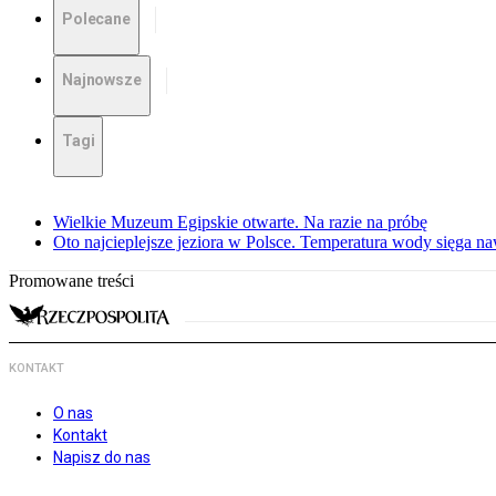
Polecane
Najnowsze
Tagi
Wielkie Muzeum Egipskie otwarte. Na razie na próbę
Oto najcieplejsze jeziora w Polsce. Temperatura wody sięga na
Promowane treści
KONTAKT
O nas
Kontakt
Napisz do nas