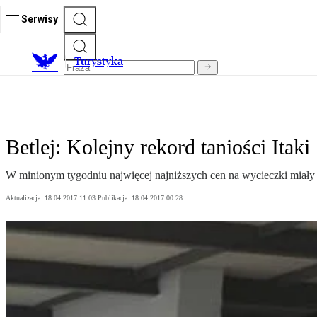
Serwisy
T
urystyka
Betlej: Kolejny rekord taniości Itaki
W minionym tygodniu najwięcej najniższych cen na wycieczki miały I
Aktualizacja:
18.04.2017 11:03
Publikacja:
18.04.2017 00:28