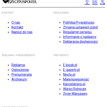
KONTAKT
REGULAMIN
O nas
Polityka Prywatności
Kontakt
Zmiana ustawień zgód
Napisz do nas
Regulamin serwisu
Informacje o nadawcy
Deklaracja dostępności
REKLAMA I PRENUMERATA
PARTNERZY
Reklama
E-kiosk.pl
Ogłoszenia
E-gazety.pl
Prenumerata
Nexto.pl
Archiwum
Mała księgowość
Kancelarierp.pl
Wieści Rolnicze
Życie Warszawy