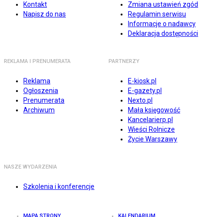
Kontakt
Zmiana ustawień zgód
Napisz do nas
Regulamin serwisu
Informacje o nadawcy
Deklaracja dostępności
REKLAMA I PRENUMERATA
PARTNERZY
Reklama
E-kiosk.pl
Ogłoszenia
E-gazety.pl
Prenumerata
Nexto.pl
Archiwum
Mała księgowość
Kancelarierp.pl
Wieści Rolnicze
Życie Warszawy
NASZE WYDARZENIA
Szkolenia i konferencje
MAPA STRONY
KALENDARIUM