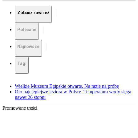
Zobacz również
Polecane
Najnowsze
Tagi
Wielkie Muzeum Egipskie otwarte. Na razie na próbę
Oto najcieplejsze jeziora w Polsce. Temperatura wody sięga
nawet 26 stopni
Promowane treści