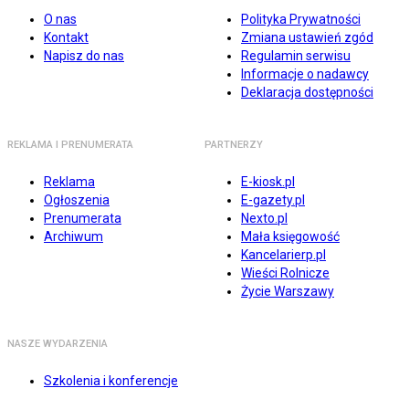
O nas
Polityka Prywatności
Kontakt
Zmiana ustawień zgód
Napisz do nas
Regulamin serwisu
Informacje o nadawcy
Deklaracja dostępności
REKLAMA I PRENUMERATA
PARTNERZY
Reklama
E-kiosk.pl
Ogłoszenia
E-gazety.pl
Prenumerata
Nexto.pl
Archiwum
Mała księgowość
Kancelarierp.pl
Wieści Rolnicze
Życie Warszawy
NASZE WYDARZENIA
Szkolenia i konferencje