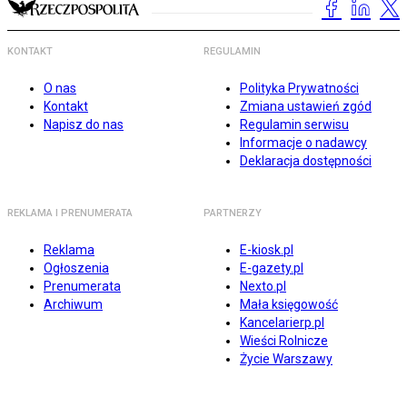
KONTAKT
REGULAMIN
O nas
Polityka Prywatności
Kontakt
Zmiana ustawień zgód
Napisz do nas
Regulamin serwisu
Informacje o nadawcy
Deklaracja dostępności
REKLAMA I PRENUMERATA
PARTNERZY
Reklama
E-kiosk.pl
Ogłoszenia
E-gazety.pl
Prenumerata
Nexto.pl
Archiwum
Mała księgowość
Kancelarierp.pl
Wieści Rolnicze
Życie Warszawy