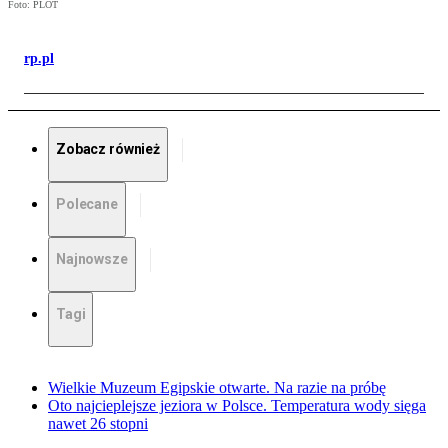
Foto: PLOT
rp.pl
Zobacz również
Polecane
Najnowsze
Tagi
Wielkie Muzeum Egipskie otwarte. Na razie na próbę
Oto najcieplejsze jeziora w Polsce. Temperatura wody sięga
nawet 26 stopni