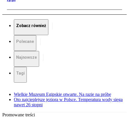
Zobacz również
Polecane
Najnowsze
Tagi
Wielkie Muzeum Egipskie otwarte. Na razie na próbę
Oto najcieplejsze jeziora w Polsce. Temperatura wody sięga
nawet 26 stopni
Promowane treści