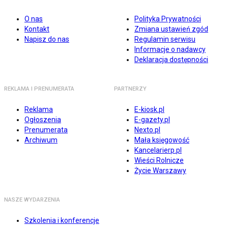
O nas
Polityka Prywatności
Kontakt
Zmiana ustawień zgód
Napisz do nas
Regulamin serwisu
Informacje o nadawcy
Deklaracja dostępności
REKLAMA I PRENUMERATA
PARTNERZY
Reklama
E-kiosk.pl
Ogłoszenia
E-gazety.pl
Prenumerata
Nexto.pl
Archiwum
Mała księgowość
Kancelarierp.pl
Wieści Rolnicze
Życie Warszawy
NASZE WYDARZENIA
Szkolenia i konferencje