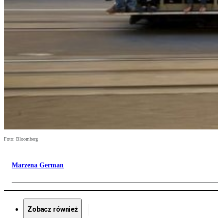
Foto: Bloomberg
Marzena German
Zobacz również