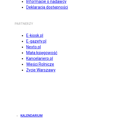
Informacje o nadawcy
Deklaracja dostępności
PARTNERZY
E-kiosk.pl
E-gazety.pl
Nexto.pl
Mała księgowość
Kancelarierp.pl
Wieści Rolnicze
Życie Warszawy
KALENDARIUM