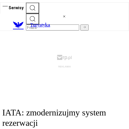
Serwisy
T
urystyka
IATA: zmodernizujmy system
rezerwacji