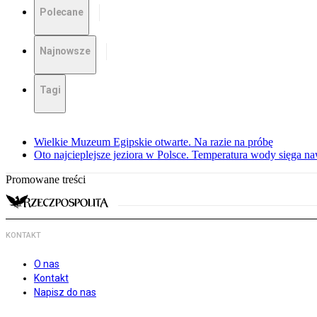
Polecane
Najnowsze
Tagi
Wielkie Muzeum Egipskie otwarte. Na razie na próbę
Oto najcieplejsze jeziora w Polsce. Temperatura wody sięga na
Promowane treści
KONTAKT
O nas
Kontakt
Napisz do nas