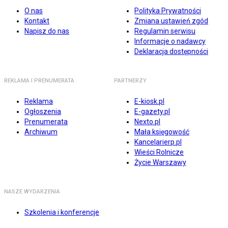
O nas
Polityka Prywatności
Kontakt
Zmiana ustawień zgód
Napisz do nas
Regulamin serwisu
Informacje o nadawcy
Deklaracja dostępności
REKLAMA I PRENUMERATA
PARTNERZY
Reklama
E-kiosk.pl
Ogłoszenia
E-gazety.pl
Prenumerata
Nexto.pl
Archiwum
Mała księgowość
Kancelarierp.pl
Wieści Rolnicze
Życie Warszawy
NASZE WYDARZENIA
Szkolenia i konferencje