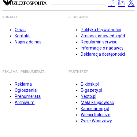
KONTAKT
REGULAMIN
O nas
Polityka Prywatności
Kontakt
Zmiana ustawień zgód
Napisz do nas
Regulamin serwisu
Informacje o nadawcy
Deklaracja dostępności
REKLAMA I PRENUMERATA
PARTNERZY
Reklama
E-kiosk.pl
Ogłoszenia
E-gazety.pl
Prenumerata
Nexto.pl
Archiwum
Mała księgowość
Kancelarierp.pl
Wieści Rolnicze
Życie Warszawy