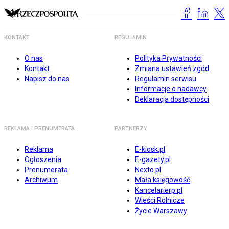
KONTAKT
REGULAMIN
O nas
Polityka Prywatności
Kontakt
Zmiana ustawień zgód
Napisz do nas
Regulamin serwisu
Informacje o nadawcy
Deklaracja dostępności
REKLAMA I PRENUMERATA
PARTNERZY
Reklama
E-kiosk.pl
Ogłoszenia
E-gazety.pl
Prenumerata
Nexto.pl
Archiwum
Mała księgowość
Kancelarierp.pl
Wieści Rolnicze
Życie Warszawy