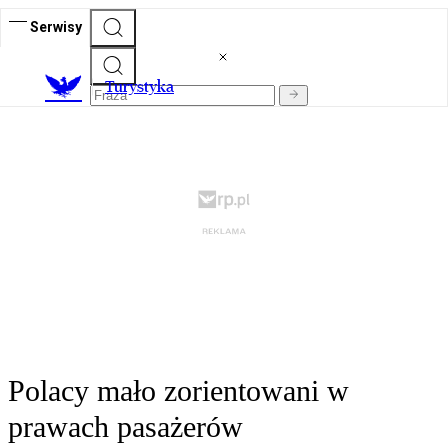
Serwisy
T
urystyka
Polacy mało zorientowani w
prawach pasażerów