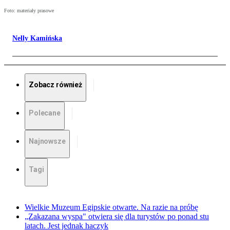
Foto: materiały prasowe
Nelly Kamińska
Zobacz również
Polecane
Najnowsze
Tagi
Wielkie Muzeum Egipskie otwarte. Na razie na próbę
„Zakazana wyspa" otwiera się dla turystów po ponad stu
latach. Jest jednak haczyk