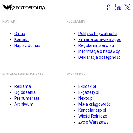
KONTAKT
REGULAMIN
O nas
Polityka Prywatności
Kontakt
Zmiana ustawień zgód
Napisz do nas
Regulamin serwisu
Informacje o nadawcy
Deklaracja dostępności
REKLAMA I PRENUMERATA
PARTNERZY
Reklama
E-kiosk.pl
Ogłoszenia
E-gazety.pl
Prenumerata
Nexto.pl
Archiwum
Mała księgowość
Kancelarierp.pl
Wieści Rolnicze
Życie Warszawy