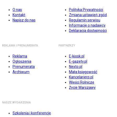
O nas
Polityka Prywatności
Kontakt
Zmiana ustawień zgód
Napisz do nas
Regulamin serwisu
Informacje o nadawcy
Deklaracja dostępności
REKLAMA I PRENUMERATA
PARTNERZY
Reklama
E-kiosk.pl
Ogłoszenia
E-gazety.pl
Prenumerata
Nexto.pl
Archiwum
Mała księgowość
Kancelarierp.pl
Wieści Rolnicze
Życie Warszawy
NASZE WYDARZENIA
Szkolenia i konferencje