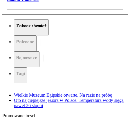
Zobacz również
Polecane
Najnowsze
Tagi
Wielkie Muzeum Egipskie otwarte. Na razie na próbę
Oto najcieplejsze jeziora w Polsce. Temperatura wody sięga
nawet 26 stopni
Promowane treści