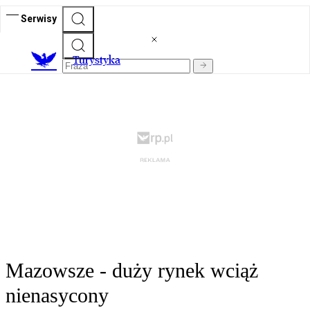
Serwisy
T
urystyka
Mazowsze - duży rynek wciąż
nienasycony