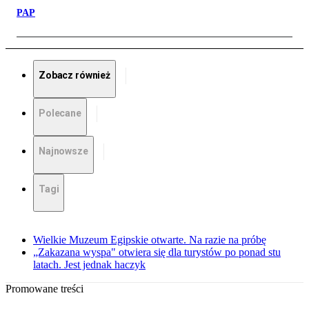
PAP
Zobacz również
Polecane
Najnowsze
Tagi
Wielkie Muzeum Egipskie otwarte. Na razie na próbę
„Zakazana wyspa" otwiera się dla turystów po ponad stu
latach. Jest jednak haczyk
Promowane treści