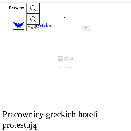
Serwisy
T
urystyka
Pracownicy greckich hoteli
protestują