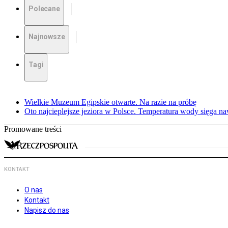
Polecane
Najnowsze
Tagi
Wielkie Muzeum Egipskie otwarte. Na razie na próbę
Oto najcieplejsze jeziora w Polsce. Temperatura wody sięga na
Promowane treści
KONTAKT
O nas
Kontakt
Napisz do nas