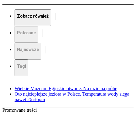
Zobacz również
Polecane
Najnowsze
Tagi
Wielkie Muzeum Egipskie otwarte. Na razie na próbę
Oto najcieplejsze jeziora w Polsce. Temperatura wody sięga
nawet 26 stopni
Promowane treści