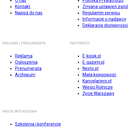
O nas
Polityka Prywatności
Kontakt
Zmiana ustawień zgód
Napisz do nas
Regulamin serwisu
Informacje o nadawcy
Deklaracja dostępności
REKLAMA I PRENUMERATA
PARTNERZY
Reklama
E-kiosk.pl
Ogłoszenia
E-gazety.pl
Prenumerata
Nexto.pl
Archiwum
Mała księgowość
Kancelarierp.pl
Wieści Rolnicze
Życie Warszawy
NASZE WYDARZENIA
Szkolenia i konferencje