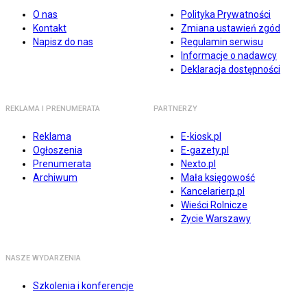
O nas
Polityka Prywatności
Kontakt
Zmiana ustawień zgód
Napisz do nas
Regulamin serwisu
Informacje o nadawcy
Deklaracja dostępności
REKLAMA I PRENUMERATA
PARTNERZY
Reklama
E-kiosk.pl
Ogłoszenia
E-gazety.pl
Prenumerata
Nexto.pl
Archiwum
Mała księgowość
Kancelarierp.pl
Wieści Rolnicze
Życie Warszawy
NASZE WYDARZENIA
Szkolenia i konferencje