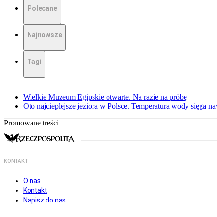
Polecane
Najnowsze
Tagi
Wielkie Muzeum Egipskie otwarte. Na razie na próbę
Oto najcieplejsze jeziora w Polsce. Temperatura wody sięga na
Promowane treści
KONTAKT
O nas
Kontakt
Napisz do nas