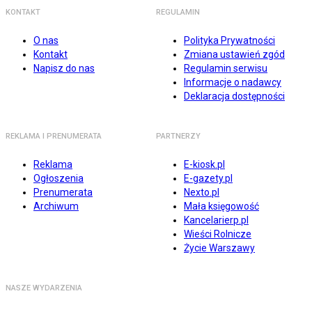
KONTAKT
REGULAMIN
O nas
Polityka Prywatności
Kontakt
Zmiana ustawień zgód
Napisz do nas
Regulamin serwisu
Informacje o nadawcy
Deklaracja dostępności
REKLAMA I PRENUMERATA
PARTNERZY
Reklama
E-kiosk.pl
Ogłoszenia
E-gazety.pl
Prenumerata
Nexto.pl
Archiwum
Mała księgowość
Kancelarierp.pl
Wieści Rolnicze
Życie Warszawy
NASZE WYDARZENIA