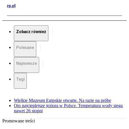
rp.pl
Zobacz również
Polecane
Najnowsze
Tagi
Wielkie Muzeum Egipskie otwarte. Na razie na próbę
Oto najcieplejsze jeziora w Polsce. Temperatura wody sięga
nawet 26 stopni
Promowane treści