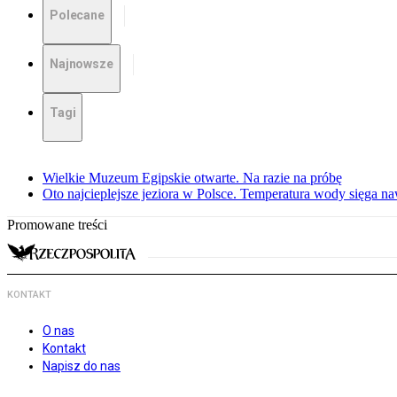
Polecane
Najnowsze
Tagi
Wielkie Muzeum Egipskie otwarte. Na razie na próbę
Oto najcieplejsze jeziora w Polsce. Temperatura wody sięga na
Promowane treści
KONTAKT
O nas
Kontakt
Napisz do nas