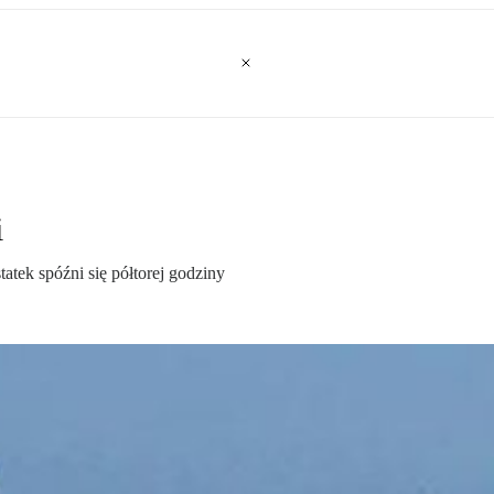
i
atek spóźni się półtorej godziny