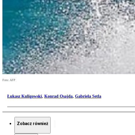
Foto: AFP
Łukasz Kuligowski
,
Konrad Osajda
,
Gabriela Setla
Zobacz również