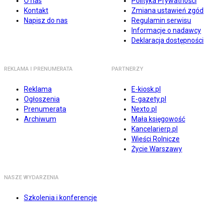
O nas
Polityka Prywatności
Kontakt
Zmiana ustawień zgód
Napisz do nas
Regulamin serwisu
Informacje o nadawcy
Deklaracja dostępności
REKLAMA I PRENUMERATA
PARTNERZY
Reklama
E-kiosk.pl
Ogłoszenia
E-gazety.pl
Prenumerata
Nexto.pl
Archiwum
Mała księgowość
Kancelarierp.pl
Wieści Rolnicze
Życie Warszawy
NASZE WYDARZENIA
Szkolenia i konferencje