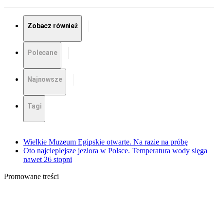
Zobacz również
Polecane
Najnowsze
Tagi
Wielkie Muzeum Egipskie otwarte. Na razie na próbę
Oto najcieplejsze jeziora w Polsce. Temperatura wody sięga
nawet 26 stopni
Promowane treści