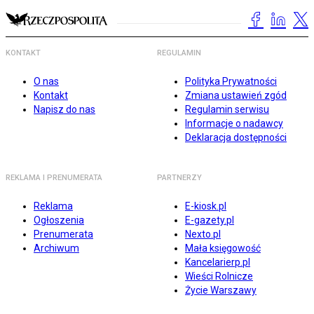
KONTAKT
REGULAMIN
O nas
Polityka Prywatności
Kontakt
Zmiana ustawień zgód
Napisz do nas
Regulamin serwisu
Informacje o nadawcy
Deklaracja dostępności
REKLAMA I PRENUMERATA
PARTNERZY
Reklama
E-kiosk.pl
Ogłoszenia
E-gazety.pl
Prenumerata
Nexto.pl
Archiwum
Mała księgowość
Kancelarierp.pl
Wieści Rolnicze
Życie Warszawy