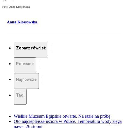
Foto: Anna Kłossowska
Anna Kłossowska
Zobacz również
Polecane
Najnowsze
Tagi
Wielkie Muzeum Egipskie otwarte. Na razie na próbę
Oto najcieplejsze jeziora w Polsce. Temperatura wody sięga
nawet 26 stopni