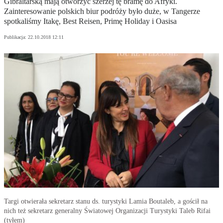
Gibraltarską mają otworzyć szerzej tę bramę do Afryki.
Zainteresowanie polskich biur podróży było duże, w Tangerze
spotkaliśmy Itakę, Best Reisen, Primę Holiday i Oasisa
Publikacja:
22.10.2018 12:11
Targi otwierała sekretarz stanu ds. turystyki Lamia Boutaleb, a gościł na
nich też sekretarz generalny Światowej Organizacji Turystyki Taleb Rifai
(tyłem)