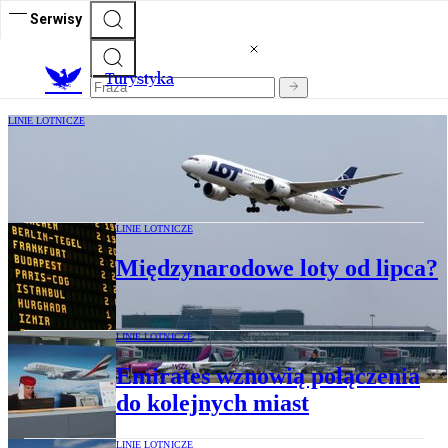
Serwisy
T
urystyka
LINIE LOTNICZE
LOT rozszerza siatkę lotów krajowych
LINIE LOTNICZE
Międzynarodowe loty od lipca?
LINIE LOTNICZE
Emirates wznowią połączenia
do kolejnych miast
LINIE LOTNICZE