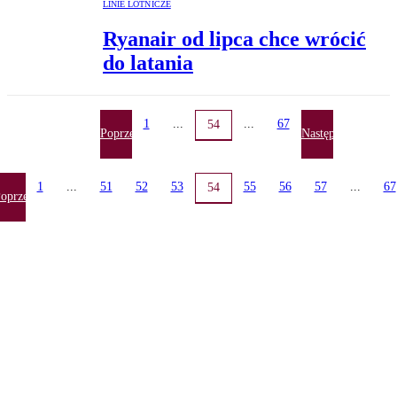
LINIE LOTNICZE
Ryanair od lipca chce wrócić
do latania
1
...
...
67
54
Poprzednia
Następna
1
...
51
52
53
55
56
57
...
67
54
oprzednia