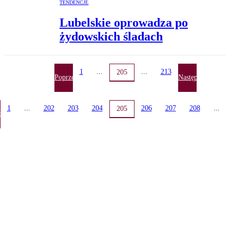
TENDENCJE
Lubelskie oprowadza po
żydowskich śladach
1
...
...
213
205
Poprzednia
Następna
1
...
202
203
204
206
207
208
...
205
ednia