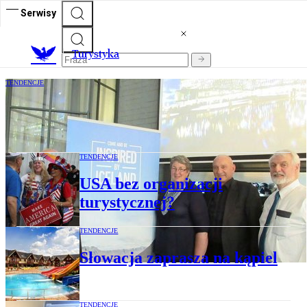
Serwisy
T
urystyka
TENDENCJE
Islandia coraz popularniejsza, więc
droższa
TENDENCJE
USA bez organizacji
turystycznej?
TENDENCJE
Słowacja zaprasza na kąpiel
TENDENCJE