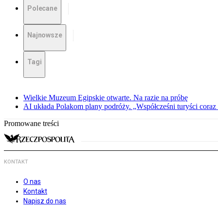
Polecane
Najnowsze
Tagi
Wielkie Muzeum Egipskie otwarte. Na razie na próbę
AI układa Polakom plany podróży. „Współcześni turyści coraz 
Promowane treści
KONTAKT
O nas
Kontakt
Napisz do nas