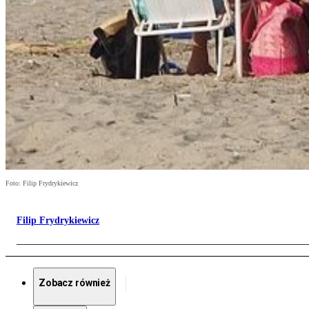
Foto: Filip Frydrykiewicz
Filip Frydrykiewicz
Zobacz również