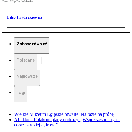
Foto: Filip Frydrykiewicz
Filip Frydrykiewicz
Zobacz również
Polecane
Najnowsze
Tagi
Wielkie Muzeum Egipskie otwarte. Na razie na próbę
AI układa Polakom plany podróży. „Współcześni turyści
coraz bardziej cyfrowi”