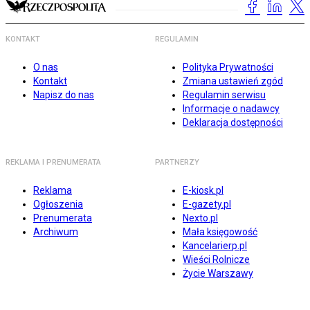
KONTAKT
REGULAMIN
O nas
Polityka Prywatności
Kontakt
Zmiana ustawień zgód
Napisz do nas
Regulamin serwisu
Informacje o nadawcy
Deklaracja dostępności
REKLAMA I PRENUMERATA
PARTNERZY
Reklama
E-kiosk.pl
Ogłoszenia
E-gazety.pl
Prenumerata
Nexto.pl
Archiwum
Mała księgowość
Kancelarierp.pl
Wieści Rolnicze
Życie Warszawy