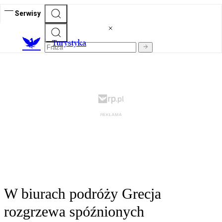
Serwisy
T
urystyka
W biurach podróży Grecja
rozgrzewa spóźnionych