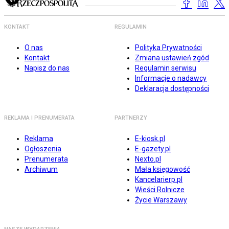
KONTAKT
REGULAMIN
O nas
Polityka Prywatności
Kontakt
Zmiana ustawień zgód
Napisz do nas
Regulamin serwisu
Informacje o nadawcy
Deklaracja dostępności
REKLAMA I PRENUMERATA
PARTNERZY
Reklama
E-kiosk.pl
Ogłoszenia
E-gazety.pl
Prenumerata
Nexto.pl
Archiwum
Mała księgowość
Kancelarierp.pl
Wieści Rolnicze
Życie Warszawy