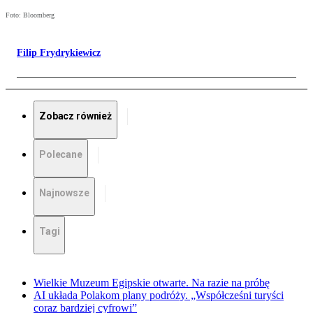
Foto: Bloomberg
Filip Frydrykiewicz
Zobacz również
Polecane
Najnowsze
Tagi
Wielkie Muzeum Egipskie otwarte. Na razie na próbę
AI układa Polakom plany podróży. „Współcześni turyści
coraz bardziej cyfrowi”