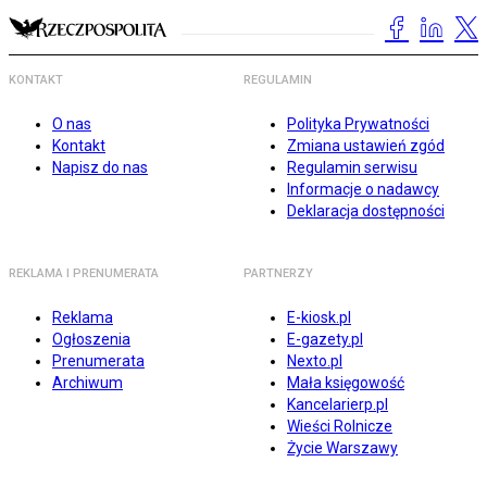
KONTAKT
REGULAMIN
O nas
Polityka Prywatności
Kontakt
Zmiana ustawień zgód
Napisz do nas
Regulamin serwisu
Informacje o nadawcy
Deklaracja dostępności
REKLAMA I PRENUMERATA
PARTNERZY
Reklama
E-kiosk.pl
Ogłoszenia
E-gazety.pl
Prenumerata
Nexto.pl
Archiwum
Mała księgowość
Kancelarierp.pl
Wieści Rolnicze
Życie Warszawy