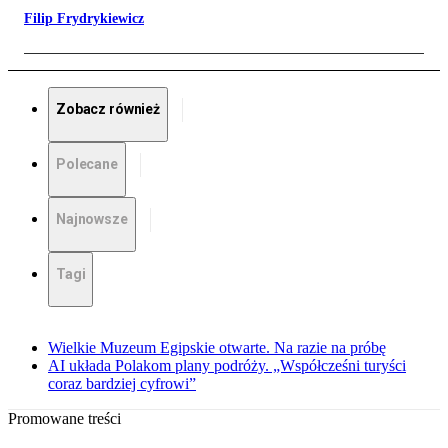
Filip Frydrykiewicz
Zobacz również
Polecane
Najnowsze
Tagi
Wielkie Muzeum Egipskie otwarte. Na razie na próbę
AI układa Polakom plany podróży. „Współcześni turyści
coraz bardziej cyfrowi”
Promowane treści