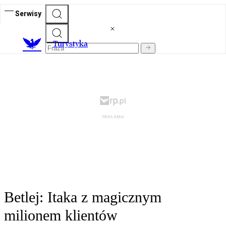
Serwisy
T
urystyka
Betlej: Itaka z magicznym
milionem klientów