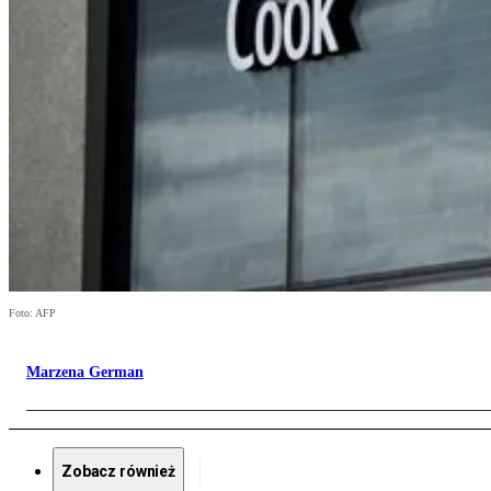
Foto: AFP
Marzena German
Zobacz również