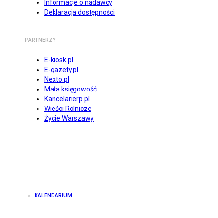
Informacje o nadawcy
Deklaracja dostępności
PARTNERZY
E-kiosk.pl
E-gazety.pl
Nexto.pl
Mała księgowość
Kancelarierp.pl
Wieści Rolnicze
Życie Warszawy
KALENDARIUM