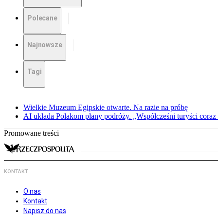
Polecane
Najnowsze
Tagi
Wielkie Muzeum Egipskie otwarte. Na razie na próbę
AI układa Polakom plany podróży. „Współcześni turyści coraz 
Promowane treści
KONTAKT
O nas
Kontakt
Napisz do nas