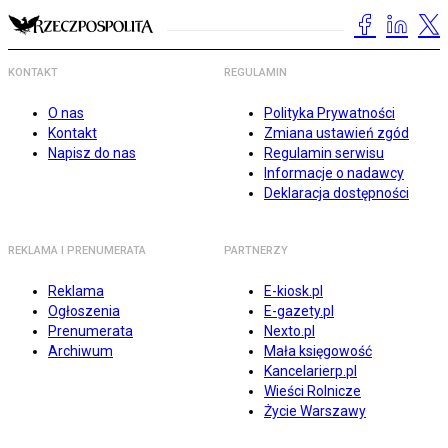
KONTAKT
REGULAMIN
O nas
Polityka Prywatności
Kontakt
Zmiana ustawień zgód
Napisz do nas
Regulamin serwisu
Informacje o nadawcy
Deklaracja dostępności
REKLAMA I PRENUMERATA
PARTNERZY
Reklama
E-kiosk.pl
Ogłoszenia
E-gazety.pl
Prenumerata
Nexto.pl
Archiwum
Mała księgowość
Kancelarierp.pl
Wieści Rolnicze
Życie Warszawy