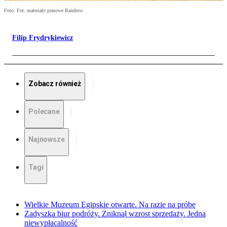
Foto: Fot. materiały prasowe Rainbow
Filip Frydrykiewicz
Zobacz również
Polecane
Najnowsze
Tagi
Wielkie Muzeum Egipskie otwarte. Na razie na próbę
Zadyszka biur podróży. Zniknął wzrost sprzedaży. Jedna
niewypłacalność