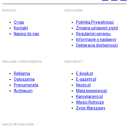
KONTAKT
REGULAMIN
O nas
Polityka Prywatności
Kontakt
Zmiana ustawień zgód
Napisz do nas
Regulamin serwisu
Informacje o nadawcy
Deklaracja dostępności
REKLAMA I PRENUMERATA
PARTNERZY
Reklama
E-kiosk.pl
Ogłoszenia
E-gazety.pl
Prenumerata
Nexto.pl
Archiwum
Mała księgowość
Kancelarierp.pl
Wieści Rolnicze
Życie Warszawy
NASZE WYDARZENIA