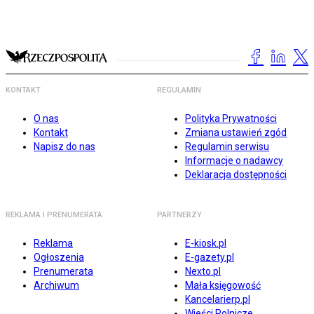
KONTAKT
REGULAMIN
O nas
Polityka Prywatności
Kontakt
Zmiana ustawień zgód
Napisz do nas
Regulamin serwisu
Informacje o nadawcy
Deklaracja dostępności
REKLAMA I PRENUMERATA
PARTNERZY
Reklama
E-kiosk.pl
Ogłoszenia
E-gazety.pl
Prenumerata
Nexto.pl
Archiwum
Mała księgowość
Kancelarierp.pl
Wieści Rolnicze