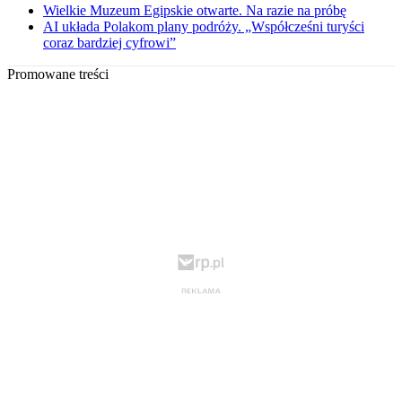
Wielkie Muzeum Egipskie otwarte. Na razie na próbę
AI układa Polakom plany podróży. „Współcześni turyści
coraz bardziej cyfrowi”
Promowane treści