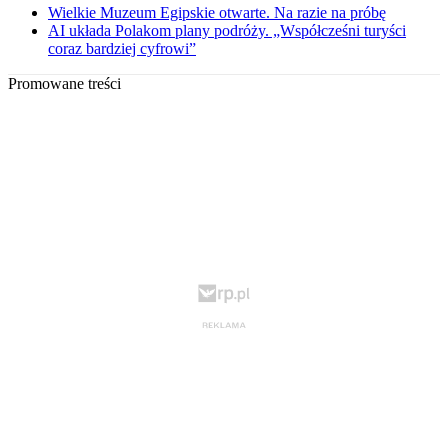
Wielkie Muzeum Egipskie otwarte. Na razie na próbę
AI układa Polakom plany podróży. „Współcześni turyści
coraz bardziej cyfrowi”
Promowane treści