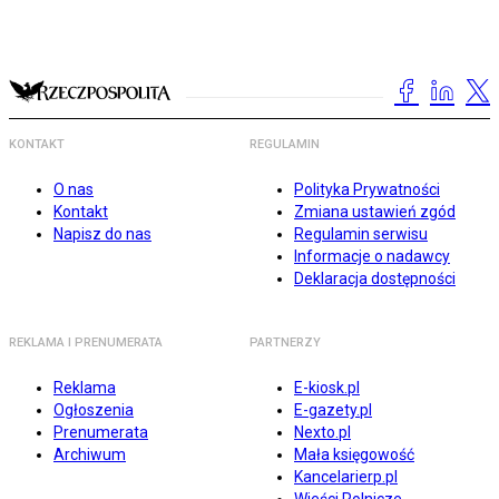
KONTAKT
REGULAMIN
O nas
Polityka Prywatności
Kontakt
Zmiana ustawień zgód
Napisz do nas
Regulamin serwisu
Informacje o nadawcy
Deklaracja dostępności
REKLAMA I PRENUMERATA
PARTNERZY
Reklama
E-kiosk.pl
Ogłoszenia
E-gazety.pl
Prenumerata
Nexto.pl
Archiwum
Mała księgowość
Kancelarierp.pl